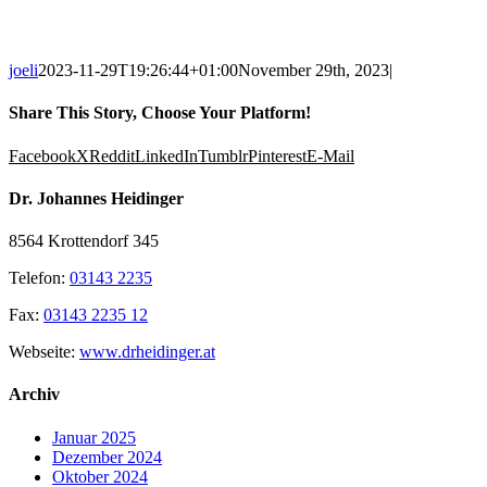
joeli
2023-11-29T19:26:44+01:00
November 29th, 2023
|
Share This Story, Choose Your Platform!
Facebook
X
Reddit
LinkedIn
Tumblr
Pinterest
E-Mail
Dr. Johannes Heidinger
8564 Krottendorf 345
Telefon:
03143 2235
Fax:
03143 2235 12
Webseite:
www.drheidinger.at
Archiv
Januar 2025
Dezember 2024
Oktober 2024