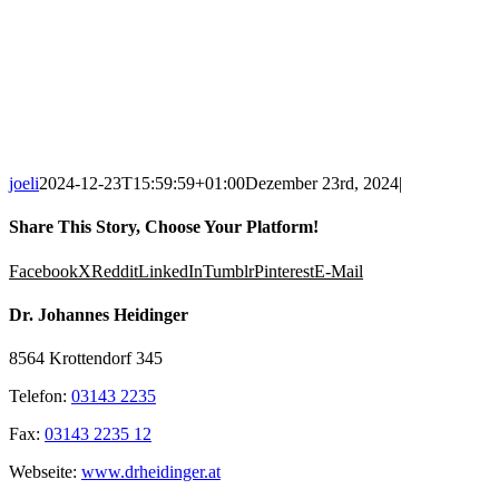
joeli
2024-12-23T15:59:59+01:00
Dezember 23rd, 2024
|
Share This Story, Choose Your Platform!
Facebook
X
Reddit
LinkedIn
Tumblr
Pinterest
E-Mail
Dr. Johannes Heidinger
8564 Krottendorf 345
Telefon:
03143 2235
Fax:
03143 2235 12
Webseite:
www.drheidinger.at